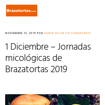
Ir
Ir
Ir
a
al
a
MENU
navegación
contenido
la
principal
principal
barra
lateral
primaria
NOVIEMBRE 15, 2019
POR
ADMIN
DEJAR UN COMENTARIO
1 Diciembre – Jornadas
micológicas de
Brazatortas 2019