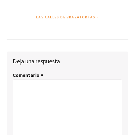
PUBLICACIÓN
LAS CALLES DE BRAZATORTAS »
SIGUIENTE:
Interacciones
Deja una respuesta
con
Comentario
*
los
lectores