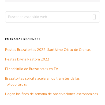
Barra
Buscar
en
lateral
este
sitio
primaria
web
ENTRADAS RECIENTES
Fiestas Brazatortas 2022, Santísimo Cristo de Orense.
Fiestas Divina Pastora 2022
El cochinillo de Brazatortas en TV
Brazatortas solicita acelerar los trámites de las
fotovoltaicas
Llegan los fines de semana de observaciones astronómicas