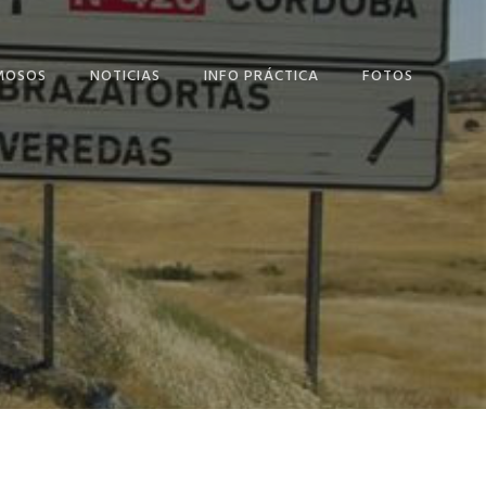
MOSOS
NOTICIAS
INFO PRÁCTICA
FOTOS
LÁN SALCEDO
DONDE COMER
NANDO USERO
DONDE ALOJARTE
ONIO GALA
EL AYUNTAMIENTO
LINKS
NUESTRAS CALLES