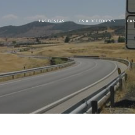
LAS FIESTAS
LOS ALREDEDORES
FA
LA ROMERÍA DE SAN
MIL
ISIDRO
FER
LA DIVINA PASTORA
ANT
EL SANTÍSIMO CRISTO
DE ORENSE.