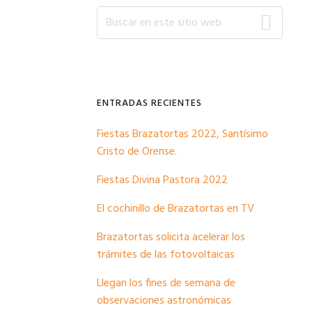
Barra
Buscar
en
este
lateral
sitio
web
primaria
ENTRADAS RECIENTES
Fiestas Brazatortas 2022, Santísimo
Cristo de Orense.
Fiestas Divina Pastora 2022
El cochinillo de Brazatortas en TV
Brazatortas solicita acelerar los
trámites de las fotovoltaicas
Llegan los fines de semana de
observaciones astronómicas