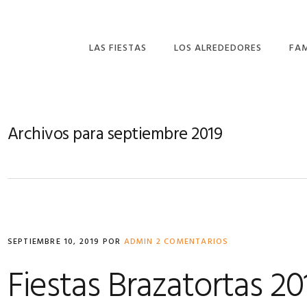
LAS FIESTAS
LOS ALREDEDORES
FA
LA ROMERÍA DE SAN
MIL
ISIDRO
FER
Archivos para septiembre 2019
LA DIVINA PASTORA
ANT
EL SANTÍSIMO CRISTO
DE ORENSE.
SEPTIEMBRE 10, 2019
POR
ADMIN
2 COMENTARIOS
Fiestas Brazatortas 20