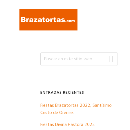
Ir
Ir
Ir
a
al
a
navegación
contenido
la
principal
principal
barra
lateral
primaria
Barra
Buscar
en
este
lateral
sitio
web
primaria
ENTRADAS RECIENTES
Fiestas Brazatortas 2022, Santísimo
Cristo de Orense.
Fiestas Divina Pastora 2022