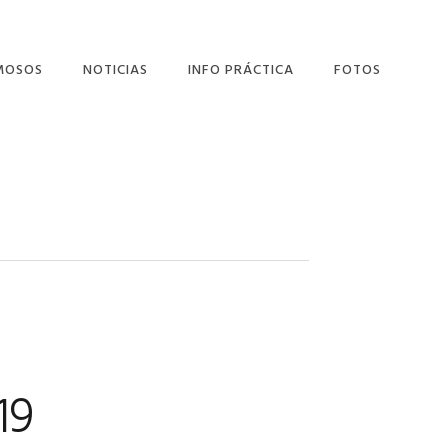
MOSOS
NOTICIAS
INFO PRÁCTICA
FOTOS
LÁN SALCEDO
DONDE COMER
NANDO USERO
DONDE ALOJARTE
ONIO GALA
EL AYUNTAMIENTO
LINKS
NUESTRAS CALLES
19