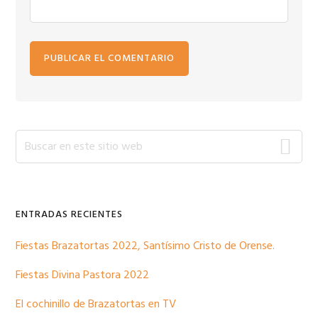
Barra
Buscar
en
lateral
este
sitio
primaria
web
ENTRADAS RECIENTES
Fiestas Brazatortas 2022, Santísimo Cristo de Orense.
Fiestas Divina Pastora 2022
El cochinillo de Brazatortas en TV