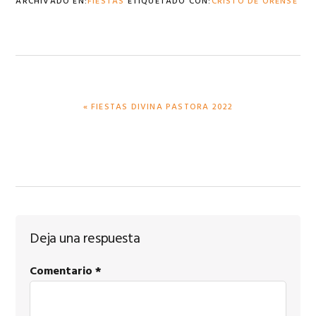
ARCHIVADO EN:
FIESTAS
ETIQUETADO CON:
CRISTO DE ORENSE
PUBLICACIÓN
« FIESTAS DIVINA PASTORA 2022
ANTERIOR:
Interacciones
Deja una respuesta
con
Comentario
*
los