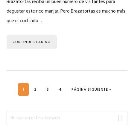
Brazatortas reciba un buen número de visitantes para
degustar este rico manjar. Pero Brazatortas es mucho más
que el cochinillo …
CONTINUE READING
PÁGINA
PÁGINA
PÁGINA
PÁGINA
IR A LA
1
2
3
4
PÁGINA SIGUIENTE »
Barra
Buscar
en
lateral
este