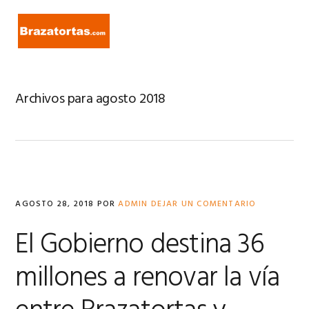
Ir
Ir
Ir
a
al
a
MENU
navegación
contenido
la
principal
principal
barra
lateral
primaria
Archivos para agosto 2018
AGOSTO 28, 2018
POR
ADMIN
DEJAR UN COMENTARIO
El Gobierno destina 36
millones a renovar la vía