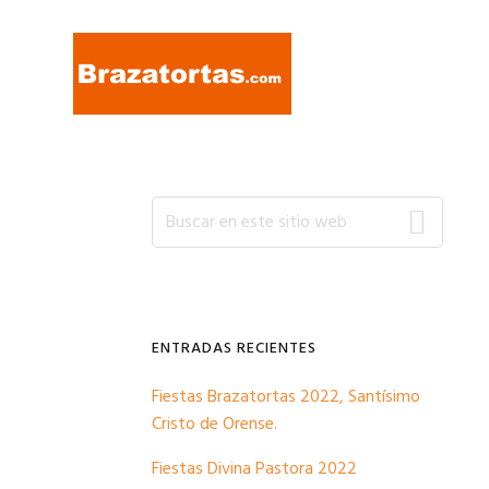
Ir
Ir
Ir
a
al
a
navegación
contenido
la
principal
principal
barra
lateral
primaria
Barra
Buscar
en
este
lateral
sitio
web
primaria
ENTRADAS RECIENTES
Fiestas Brazatortas 2022, Santísimo
Cristo de Orense.
Fiestas Divina Pastora 2022