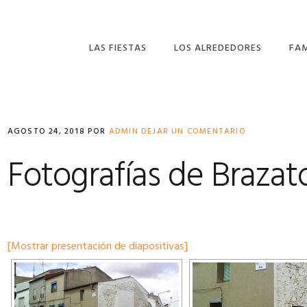
LAS FIESTAS
LOS ALREDEDORES
FA
LA ROMERÍA DE SAN
MIL
ISIDRO
FER
AGOSTO 24, 2018
POR
LA DIVINA PASTORA
ADMIN
DEJAR UN COMENTARIO
ANT
EL SANTÍSIMO CRISTO
Fotografías de Brazat
DE ORENSE.
[Mostrar presentación de diapositivas]