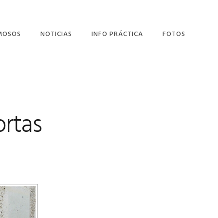
MOSOS
NOTICIAS
INFO PRÁCTICA
FOTOS
LÁN SALCEDO
DONDE COMER
NANDO USERO
DONDE ALOJARTE
ONIO GALA
EL AYUNTAMIENTO
ortas
LINKS
NUESTRAS CALLES