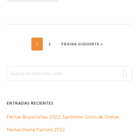
PÁGINA
PÁGINA
IR A LA
1
2
PÁGINA SIGUIENTE »
Barra
Buscar
en
lateral
este
sitio
primaria
web
ENTRADAS RECIENTES
Fiestas Brazatortas 2022, Santísimo Cristo de Orense.
Fiestas Divina Pastora 2022