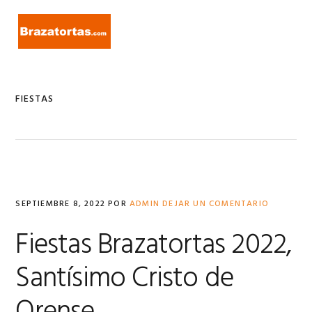
Ir
Ir
Ir
a
al
a
MENU
navegación
contenido
la
principal
principal
barra
lateral
primaria
FIESTAS
SEPTIEMBRE 8, 2022
POR
ADMIN
DEJAR UN COMENTARIO
Fiestas Brazatortas 2022,
Santísimo Cristo de