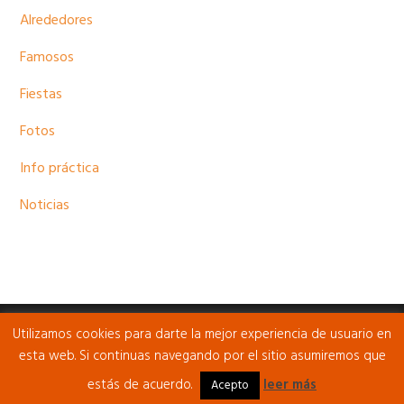
Alrededores
Famosos
Fiestas
Fotos
Info práctica
Noticias
Utilizamos cookies para darte la mejor experiencia de usuario en
COPYRIGHT © 2026 · BRAZATORTAS.COM - TODOS LOS
esta web. Si continuas navegando por el sitio asumiremos que
DERECHOS RESERVADOS
estás de acuerdo.
leer más
Acepto