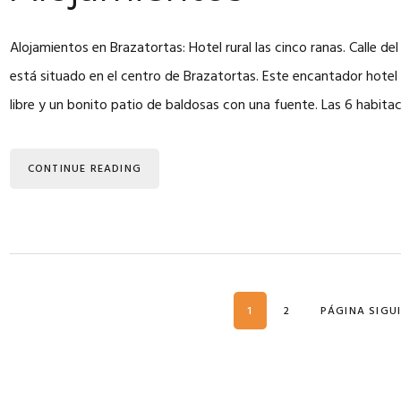
Alojamientos en Brazatortas: Hotel rural las cinco ranas. Calle de
está situado en el centro de Brazatortas. Este encantador hotel d
libre y un bonito patio de baldosas con una fuente. Las 6 habita
CONTINUE READING
PÁGINA
PÁGINA
IR A LA
1
2
PÁGINA SIGUI