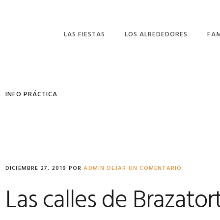
LAS FIESTAS
LOS ALREDEDORES
FA
LA ROMERÍA DE SAN
MIL
ISIDRO
FER
INFO PRÁCTICA
LA DIVINA PASTORA
ANT
EL SANTÍSIMO CRISTO
DE ORENSE.
DICIEMBRE 27, 2019
POR
ADMIN
DEJAR UN COMENTARIO
Las calles de Brazator