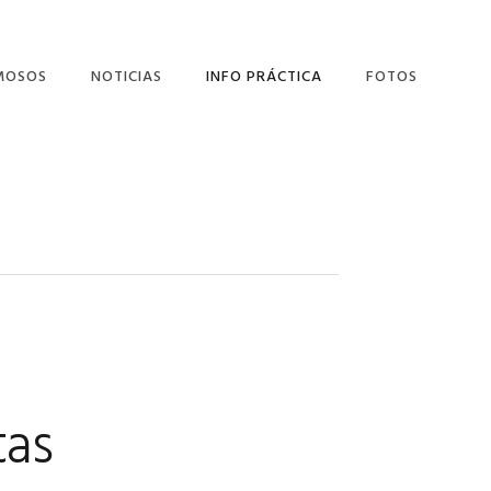
MOSOS
NOTICIAS
INFO PRÁCTICA
FOTOS
LÁN SALCEDO
DONDE COMER
NANDO USERO
DONDE ALOJARTE
ONIO GALA
EL AYUNTAMIENTO
LINKS
NUESTRAS CALLES
tas