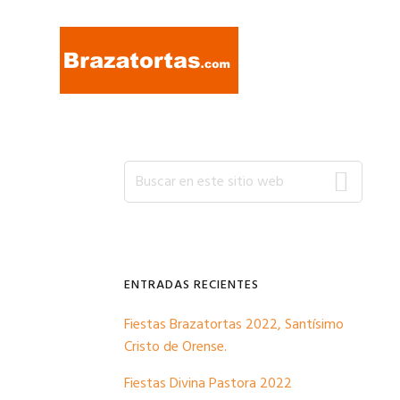
Ir
Ir
Ir
a
al
a
navegación
contenido
la
principal
principal
barra
lateral
primaria
Barra
Buscar
en
este
lateral
sitio
web
primaria
ENTRADAS RECIENTES
Fiestas Brazatortas 2022, Santísimo
Cristo de Orense.
Fiestas Divina Pastora 2022