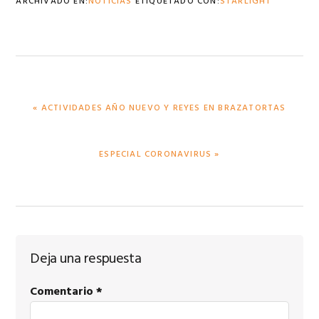
ARCHIVADO EN:
NOTICIAS
ETIQUETADO CON:
STARLIGHT
PUBLICACIÓN
« ACTIVIDADES AÑO NUEVO Y REYES EN BRAZATORTAS
ANTERIOR:
PUBLICACIÓN
ESPECIAL CORONAVIRUS »
SIGUIENTE:
Interacciones
Deja una respuesta
con
Comentario
*
los