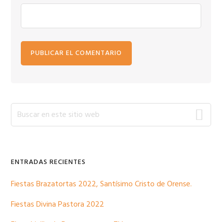
Barra
Buscar
en
lateral
este
sitio
primaria
web
ENTRADAS RECIENTES
Fiestas Brazatortas 2022, Santísimo Cristo de Orense.
Fiestas Divina Pastora 2022